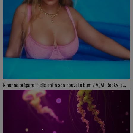
Rihanna prépare-t-elle enfin son nouvel album ? A$AP Rocky la...