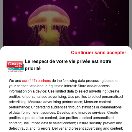
Continuer sans accepter
Le respect de votre vie privée est notre
priorité
We and
our (447) partners
do the following data processing based on
your consent and/or our legitimate interest: Store and/or access
Piqûre de méduse : les bons gestes à adopter et les erreurs à
information on a device; Use limited data to select advertising; Create
éviter
profiles for personalised advertising; Use profiles to select personalised
advertising; Measure advertising performance; Measure content
performance; Understand audiences through statistics or combinations
of data from different sources; Develop and improve services; Create
profiles to personalise content; Use profiles to select personalised
content; Use limited data to select content; Ensure security, prevent and
detect fraud, and fix errors; Deliver and present advertising and content;