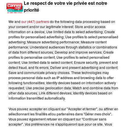
Le respect de votre vie privée est notre
priorité
We and
our (447) partners
do the following data processing based on
your consent and/or our legitimate interest: Store and/or access
information on a device; Use limited data to select advertising; Create
profiles for personalised advertising; Use profiles to select personalised
advertising; Measure advertising performance; Measure content
performance; Understand audiences through statistics or combinations
of data from different sources; Develop and improve services; Create
profiles to personalise content; Use profiles to select personalised
content; Use limited data to select content; Ensure security, prevent and
detect fraud, and fix errors; Deliver and present advertising and content;
Save and communicate privacy choices. These technologies may
process personal data such as IP address and browsing data to offer
following functionalities: Identify devices based on information actively
requested; Use precise geolocation data; Match and combine data from
other data sources; Link different devices; Identify devices based on
information transmitted automatically.
Vous pouvez accepter en cliquant sur "Accepter et fermer", ou affiner en
sélectionnant les finalités et/ou partenaires dans "Gérer mes choix".
Vous pouvez également refuser en cliquant sur "Continuer sans
Incendie au Mont-Boron : deux jeunes condamnés à six mois de
accepter". Vos préférences ne s'appliqueront que pour ce site. Vous