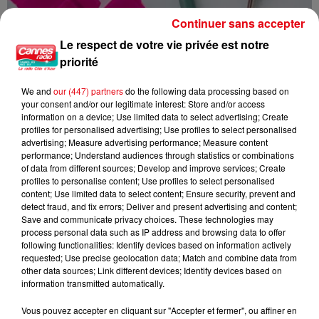
Continuer sans accepter
Le respect de votre vie privée est notre
Trousse à pharmacie des vacances : les dix indispensables à
priorité
emporter
We and
our (447) partners
do the following data processing based on
your consent and/or our legitimate interest: Store and/or access
information on a device; Use limited data to select advertising; Create
profiles for personalised advertising; Use profiles to select personalised
advertising; Measure advertising performance; Measure content
performance; Understand audiences through statistics or combinations
of data from different sources; Develop and improve services; Create
profiles to personalise content; Use profiles to select personalised
content; Use limited data to select content; Ensure security, prevent and
detect fraud, and fix errors; Deliver and present advertising and content;
Save and communicate privacy choices. These technologies may
process personal data such as IP address and browsing data to offer
following functionalities: Identify devices based on information actively
requested; Use precise geolocation data; Match and combine data from
other data sources; Link different devices; Identify devices based on
information transmitted automatically.
Vous pouvez accepter en cliquant sur "Accepter et fermer", ou affiner en