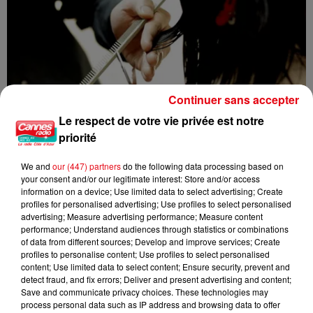
Continuer sans accepter
Le respect de votre vie privée est notre
priorité
We and
our (447) partners
do the following data processing based on
your consent and/or our legitimate interest: Store and/or access
information on a device; Use limited data to select advertising; Create
profiles for personalised advertising; Use profiles to select personalised
advertising; Measure advertising performance; Measure content
performance; Understand audiences through statistics or combinations
Nice : un salon de coiffure fermé après un contrôle
of data from different sources; Develop and improve services; Create
profiles to personalise content; Use profiles to select personalised
content; Use limited data to select content; Ensure security, prevent and
detect fraud, and fix errors; Deliver and present advertising and content;
Save and communicate privacy choices. These technologies may
process personal data such as IP address and browsing data to offer