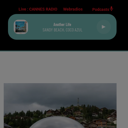
Live :
CANNES RADIO
Webradios
Podcasts
Another Life
SANDY BEACH, COCO AZUL