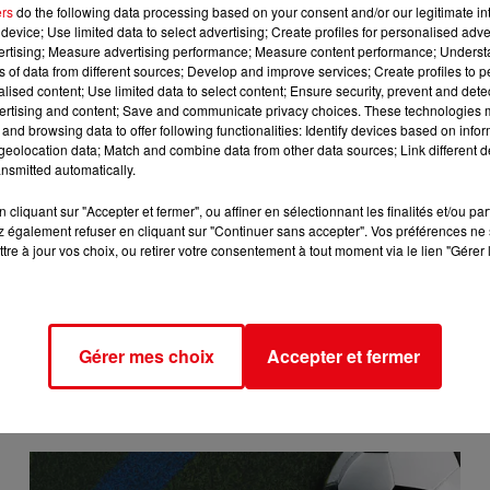
ers
do the following data processing based on your consent and/or our legitimate int
device; Use limited data to select advertising; Create profiles for personalised adver
vertising; Measure advertising performance; Measure content performance; Unders
ns of data from different sources; Develop and improve services; Create profiles to 
alised content; Use limited data to select content; Ensure security, prevent and detect
ertising and content; Save and communicate privacy choices. These technologies
and browsing data to offer following functionalities: Identify devices based on infor
eolocation data; Match and combine data from other data sources; Link different de
nsmitted automatically.
cliquant sur "Accepter et fermer", ou affiner en sélectionnant les finalités et/ou pa
 également refuser en cliquant sur "Continuer sans accepter". Vos préférences ne 
tre à jour vos choix, ou retirer votre consentement à tout moment via le lien "Gérer 
Gérer mes choix
Accepter et fermer
ALPES-MARITIMES : VASTE COUP DE FILET CONTRE UNE
ORGANISATION...