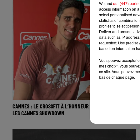
We and
our (447) partn
access information on a 
select personalised ad
statistics or combinatio
profiles to select person
Deliver and present adv
data such as IP address 
requested; Use precise g
based on information tra
Vous pouvez accepter en 
mes choix". Vous pouvez
ce site. Vous pouvez met
bas de chaque page.
CANNES : LE CROSSFIT À L’HONNEUR CE WEEK-END AVEC
LES CANNES SHOWDOWN