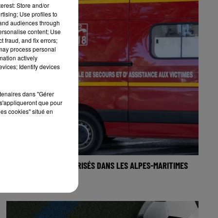
erest: Store and/or
tising; Use profiles to
tand audiences through
personalise content; Use
 fraud, and fix errors;
 may process personal
mation actively
vices; Identify devices
rtenaires dans "Gérer
s'appliqueront que pour
les cookies" situé en
DEUX INCENDIES MAÎTRISÉS DANS LES ALPES-MARITIMES