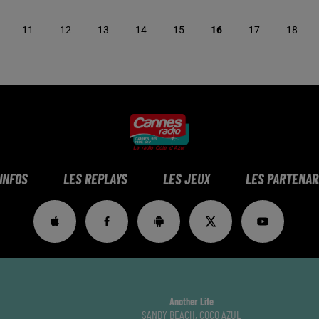
11
12
13
14
15
16
17
18
 INFOS
LES REPLAYS
LES JEUX
LES PARTENAR
Another Life
SANDY BEACH, COCO AZUL