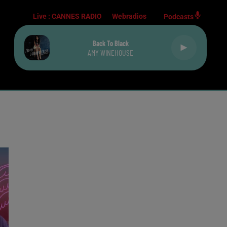
Live :
CANNES RADIO
Webradios
Podcasts
Back To Black
AMY WINEHOUSE