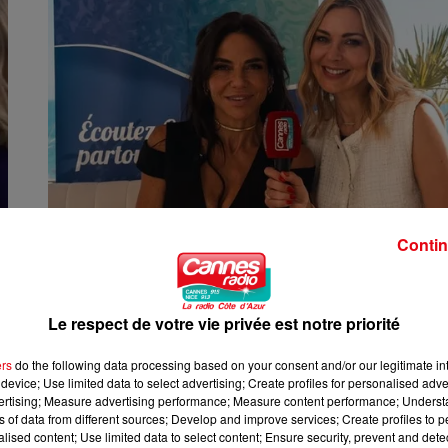
Contin
2 mai 2025
CAFÉ SUR MER - INTERVIEW DE SANDRA SISLEY À
#CANNESERIES
Le respect de votre vie privée est notre priorité
ers
do the following data processing based on your consent and/or our legitimate int
device; Use limited data to select advertising; Create profiles for personalised adver
vertising; Measure advertising performance; Measure content performance; Unders
ns of data from different sources; Develop and improve services; Create profiles to 
alised content; Use limited data to select content; Ensure security, prevent and detect