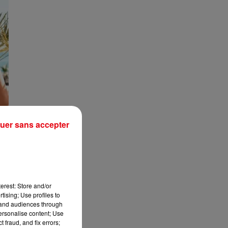
uer sans accepter
erest: Store and/or
tising; Use profiles to
tand audiences through
personalise content; Use
 fraud, and fix errors;