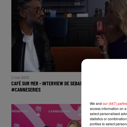
2 mai 2025
CAFÉ SUR MER - INTERVIEW DE SEBASTIEN FOLLIN À
#CANNESERIES
We and
our (447) partn
access information on a 
select personalised ad
statistics or combinatio
profiles to select person