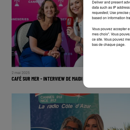
Deliver and present adv
data such as IP address 
requested; Use precise g
based on information tra
Vous pouvez accepter en 
mes choix". Vous pouvez
ce site. Vous pouvez met
bas de chaque page.
2 mai 2025
CAFÉ SUR MER - INTERVIEW DE MAIDI ROTH À #CANNESERIES