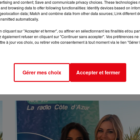
ertising and content; Save and communicate privacy choices. These technologies
and browsing data to offer following functionalities: Identify devices based on infor
eolocation data; Match and combine data from other data sources; Link different de
nsmitted automatically.
cliquant sur "Accepter et fermer", ou affiner en sélectionnant les finalités et/ou pa
 également refuser en cliquant sur "Continuer sans accepter". Vos préférences ne 
tre à jour vos choix, ou retirer votre consentement à tout moment via le lien "Gérer 
Gérer mes choix
Accepter et fermer
2 mai 2025
CANNESERIES 2025 :