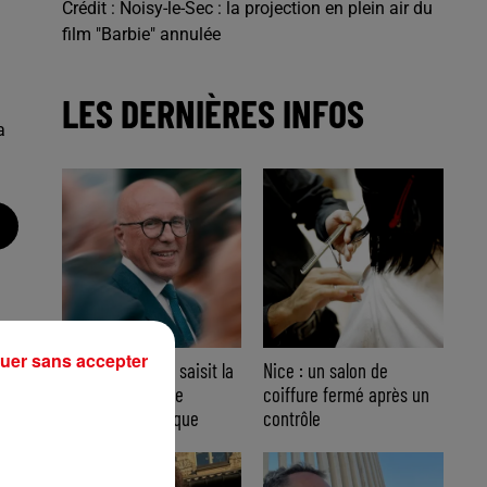
Crédit :
Noisy-le-Sec : la projection en plein air du
film "Barbie" annulée
LES DERNIÈRES INFOS
a
uer sans accepter
Nice : Éric Ciotti saisit la
Nice : un salon de
justice après une
coiffure fermé après un
chanson polémique
contrôle