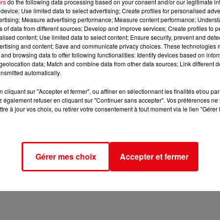
ers
do the following data processing based on your consent and/or our legitimate int
device; Use limited data to select advertising; Create profiles for personalised adver
vertising; Measure advertising performance; Measure content performance; Unders
ns of data from different sources; Develop and improve services; Create profiles to 
alised content; Use limited data to select content; Ensure security, prevent and detect
ertising and content; Save and communicate privacy choices. These technologies
and browsing data to offer following functionalities: Identify devices based on infor
eolocation data; Match and combine data from other data sources; Link different de
nsmitted automatically.
cliquant sur "Accepter et fermer", ou affiner en sélectionnant les finalités et/ou pa
 également refuser en cliquant sur "Continuer sans accepter". Vos préférences ne 
tre à jour vos choix, ou retirer votre consentement à tout moment via le lien "Gérer 
Gérer mes choix
Accepter et fermer