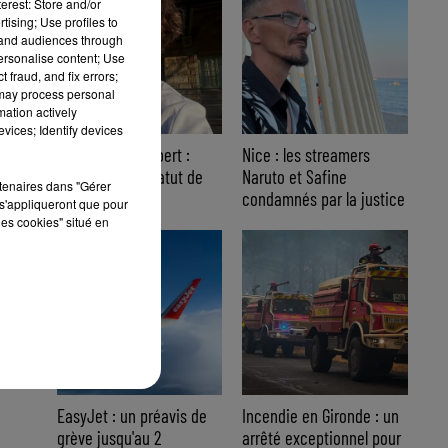
erest: Store and/or
tising; Use profiles to
tand audiences through
personalise content; Use
 fraud, and fix errors;
 may process personal
mation actively
vices; Identify devices
Affaire Jean Imbert :
Nice : les streamers
placé sous le statut de
Naruto et Safine
rtenaires dans "Gérer
témoin assisté
condamnés par la justice
s'appliqueront que pour
les cookies" situé en
EasyJet : un préavis de
Incendie en Gironde : un
grève jusqu'au 2
arrêté exceptionnel pour