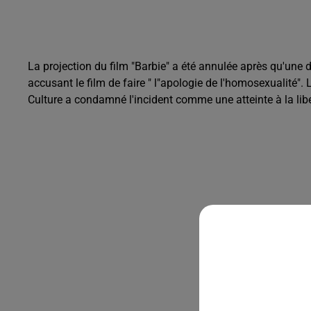
La projection du film "Barbie" a été annulée après qu'une
accusant le film de faire " l"apologie de l'homosexualité". 
Culture a condamné l'incident comme une atteinte à la liber