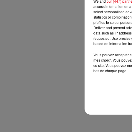
We and
our (447) partn
access information on a 
select personalised ad
statistics or combinatio
profiles to select person
Deliver and present adv
data such as IP address 
requested; Use precise g
based on information tra
Vous pouvez accepter en 
mes choix". Vous pouvez
ce site. Vous pouvez met
bas de chaque page.