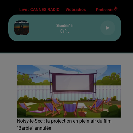
Live :
CANNES RADIO
Webradios
Podcasts
Stumblin' In
CYRIL
Noisy-le-Sec : la projection en plein air du film
"Barbie" annulée