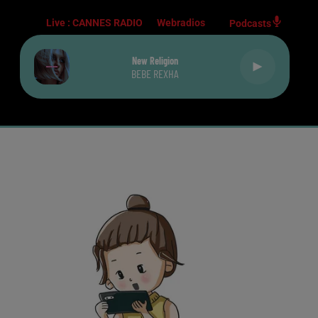
Live :
CANNES RADIO
Webradios
Podcasts
New Religion
BEBE REXHA