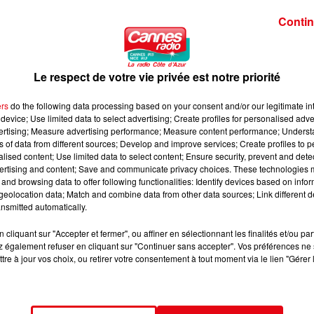
 particulier pour les enfants , qui représentent une population
Contin
écoce et de leur développement en cours.
exposition : privilégier le kit mains libres ou le haut-parleur,
réduire la proximité du téléphone avec le corps.
Le respect de votre vie privée est notre priorité
ers
do the following data processing based on your consent and/or our legitimate int
device; Use limited data to select advertising; Create profiles for personalised adver
vertising; Measure advertising performance; Measure content performance; Unders
ns of data from different sources; Develop and improve services; Create profiles to 
alised content; Use limited data to select content; Ensure security, prevent and detect
ertising and content; Save and communicate privacy choices. These technologies
and browsing data to offer following functionalities: Identify devices based on infor
eolocation data; Match and combine data from other data sources; Link different de
nsmitted automatically.
cliquant sur "Accepter et fermer", ou affiner en sélectionnant les finalités et/ou pa
 également refuser en cliquant sur "Continuer sans accepter". Vos préférences ne 
tre à jour vos choix, ou retirer votre consentement à tout moment via le lien "Gérer 