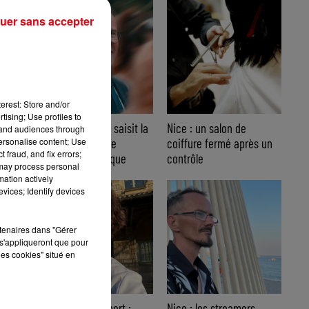
uer sans accepter
erest: Store and/or
tising; Use profiles to
Nice : Éric Ciotti saisit la
Nice : un salon de
tand audiences through
personalise content; Use
justice après une
coiffure fermé après un
 fraud, and fix errors;
chanson polémique
contrôle
 may process personal
mation actively
vices; Identify devices
rtenaires dans "Gérer
s'appliqueront que pour
les cookies" situé en
Affaire Jean Imbert :
Nice : les streamers