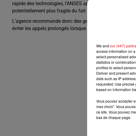
rapide des technologies, l’ANSES appelle à la vigilance, en
potentiellement plus fragile du fait de leur exposition pr
L’agence recommande donc des gestes simples pour réduire l’
éviter les appels prolongés lorsque le signal est faible, et 
We and
our (447) partn
access information on a 
select personalised ad
statistics or combinatio
profiles to select person
Deliver and present adv
data such as IP address 
requested; Use precise g
based on information tra
Vous pouvez accepter en 
mes choix". Vous pouvez
ce site. Vous pouvez met
bas de chaque page.